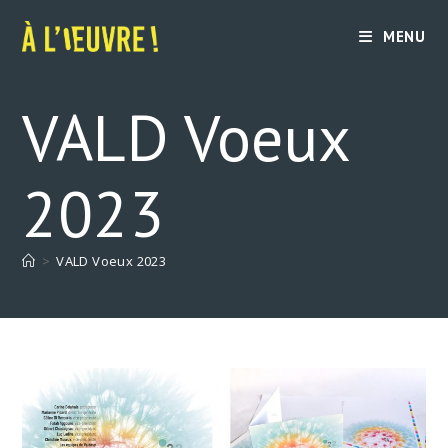
Skip
to
MENU
content
VALD Voeux
2023
>
VALD Voeux 2023