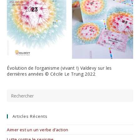
Évolution de l’organisme (vivant !) Valdevy sur les
dernières années © Cécile Le Trung 2022
Pre
Es
to
clo
the
Articles Récents
sea
pan
Aimer est un un verbe d’action
Lutte contre le sexisme