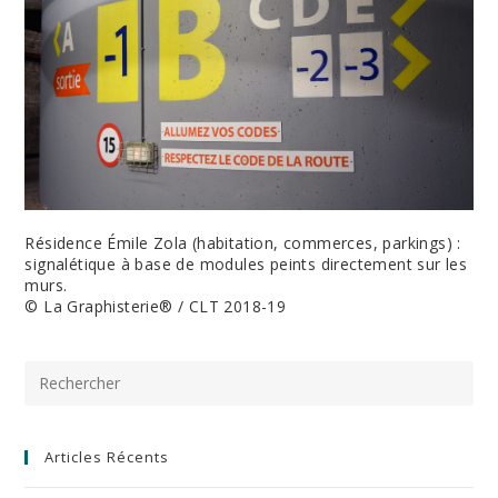
Résidence Émile Zola (habitation, commerces, parkings) :
signalétique à base de modules peints directement sur les
murs.
© La Graphisterie® / CLT 2018-19
Pre
Es
to
clo
the
Articles Récents
sea
pan