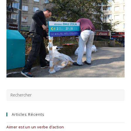
Pre
Es
to
clo
the
Articles Récents
sea
pan
Aimer est un un verbe d’action