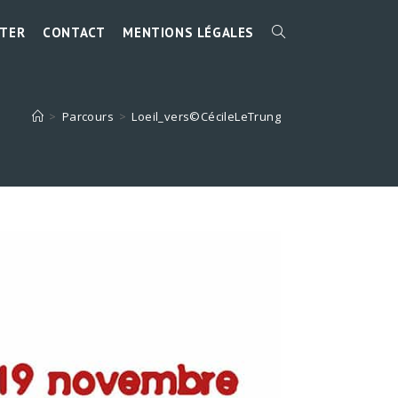
TER
CONTACT
MENTIONS LÉGALES
TOGGLE
WEBSITE
>
Parcours
>
Loeil_vers©CécileLeTrung
SEARCH