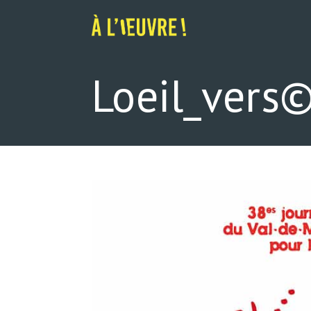
Skip
to
content
Loeil_vers©