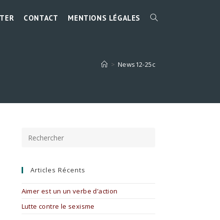
TER
CONTACT
MENTIONS LÉGALES
TOGGLE
WEBSITE
>
News12-25c
SEARCH
Press
Escape
to
close
the
Articles Récents
search
panel.
Aimer est un un verbe d’action
Lutte contre le sexisme