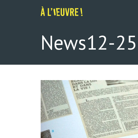
Skip
to
content
News12-25