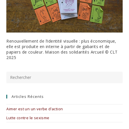
Renouvellement de l’identité visuelle : plus économique,
elle est produite en interne à partir de gabarits et de
papiers de couleur. Maison des solidarités Arcueil © CLT
2025
Pre
Es
to
clo
the
Articles Récents
sea
pan
Aimer est un un verbe d’action
Lutte contre le sexisme