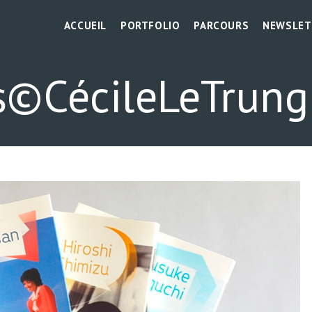
ACCUEIL
PORTFOLIO
PARCOURS
NEWSLET
s©CécileLeTrung