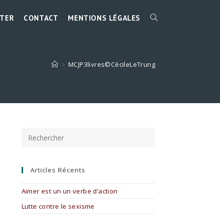
TER
CONTACT
MENTIONS LÉGALES
TOGGLE
WEBSITE
>
MCJP3livres©CécileLeTrung
SEARCH
Press
Escape
to
close
the
Articles Récents
search
panel.
Aimer est un un verbe d’action
Lutte contre le sexisme