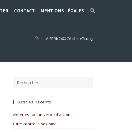
TER
CONTACT
MENTIONS LÉGALES
TOGGLE
WEBSITE
>
JV-FERb24©CécileLeTrung
SEARCH
Press
Escape
to
close
the
Articles Récents
search
panel.
Aimer est un un verbe d’action
Lutte contre le sexisme