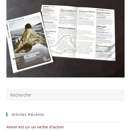
Pre
Es
to
clo
the
Articles Récents
sea
pan
Aimer est un un verbe d’action