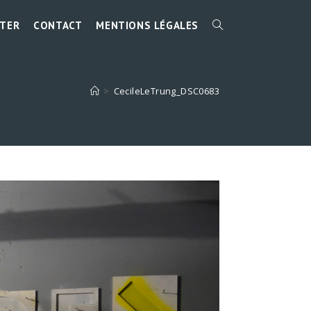
TER
CONTACT
MENTIONS LÉGALES
TOGGLE
WEBSITE
>
CecileLeTrung_DSC0683
SEARCH