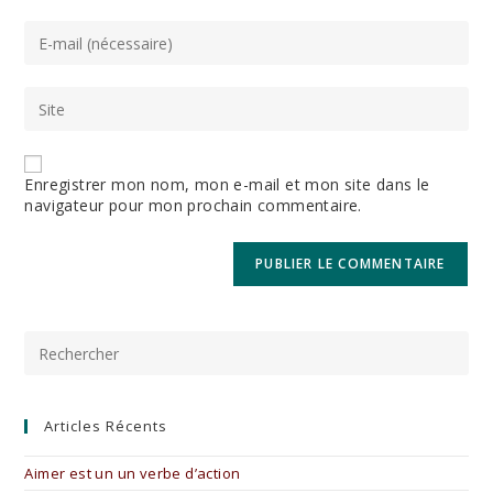
name
or
Enter
username
your
to
email
comment
address
Saisir
to
l’URL
comment
de
votre
site
Enregistrer mon nom, mon e-mail et mon site dans le
(facultatif)
navigateur pour mon prochain commentaire.
Pre
Es
to
clo
the
Articles Récents
sea
pan
Aimer est un un verbe d’action