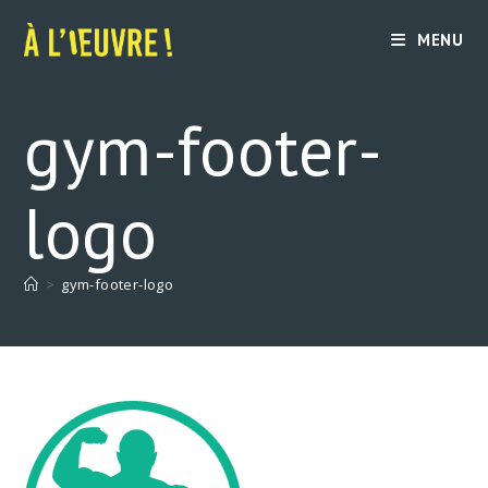
Skip
to
MENU
content
gym-footer-
logo
>
gym-footer-logo