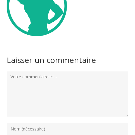
Laisser un commentaire
Comment
Enter
your