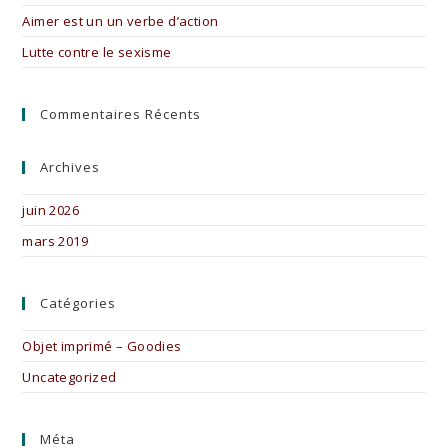
pan
Aimer est un un verbe d’action
Lutte contre le sexisme
Commentaires Récents
Archives
juin 2026
mars 2019
Catégories
Objet imprimé – Goodies
Uncategorized
Méta