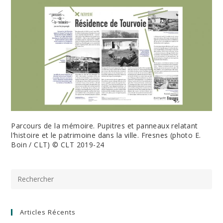
Parcours de la mémoire. Pupitres et panneaux relatant
l’histoire et le patrimoine dans la ville. Fresnes (photo E.
Boin / CLT) © CLT 2019-24
Pre
Es
to
clo
the
Articles Récents
sea