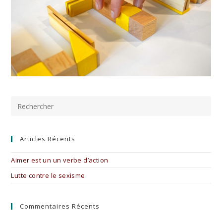
Pre
Es
to
clo
the
Articles Récents
sea
pan
Aimer est un un verbe d’action
Lutte contre le sexisme
Commentaires Récents