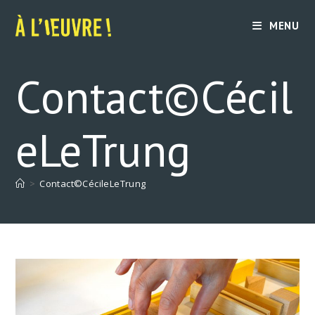
Skip
to
MENU
content
Contact©Cécil
eLeTrung
>
Contact©CécileLeTrung