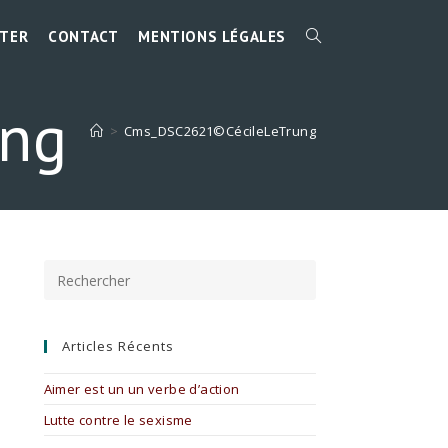
TER
CONTACT
MENTIONS LÉGALES
TOGGLE
ung
WEBSITE
>
Cms_DSC2621©CécileLeTrung
SEARCH
Press
Escape
to
close
the
Articles Récents
search
panel.
Aimer est un un verbe d’action
Lutte contre le sexisme