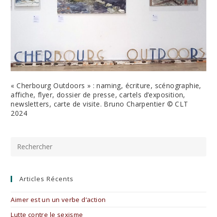
« Cherbourg Outdoors » : naming, écriture, scénographie,
affiche, flyer, dossier de presse, cartels d’exposition,
newsletters, carte de visite. Bruno Charpentier © CLT
2024
Pre
Es
to
clo
the
Articles Récents
sea
pan
Aimer est un un verbe d’action
Lutte contre le sexisme