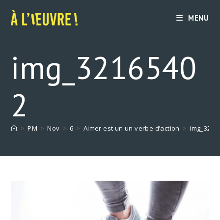
Skip
to
MENU
content
img_3216540
2
>
PM
>
Nov
>
6
>
Aimer est un un verbe d’action
>
img_3216