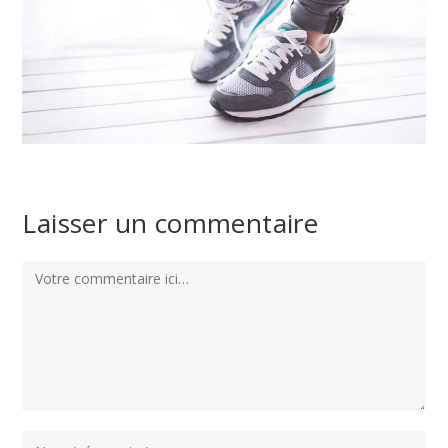
Laisser un commentaire
Comment
Enter