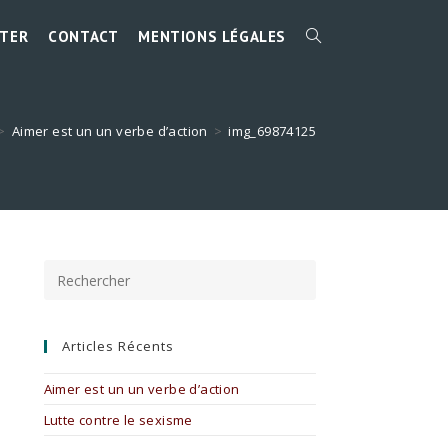
TER
CONTACT
MENTIONS LÉGALES
TOGGLE
WEBSITE
>
Aimer est un un verbe d’action
>
img_69874125
SEARCH
Press
Escape
to
close
the
Articles Récents
search
panel.
Aimer est un un verbe d’action
Lutte contre le sexisme