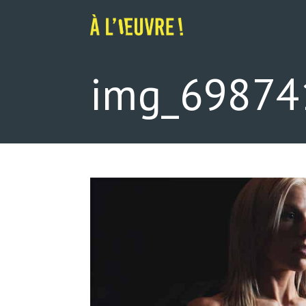
Skip
to
content
img_69874